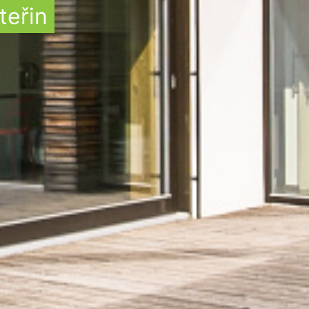
teřin